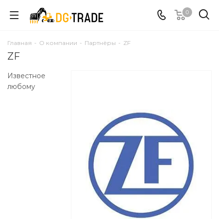
0
Главная
-
О компании
-
Партнёры
-
ZF
ZF
Известное
любому