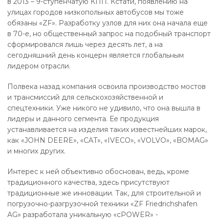
в 2013 – 9-ступенчатую КПП. Кстати, появлению на
улицах городов низкопольных автобусов мы тоже
обязаны «ZF». Разработку узлов для них она начала еще
в 70-е, но общественный запрос на подобный транспорт
сформировался лишь через десять лет, а на
сегодняшний день концерн является глобальным
лидером отрасли.
Полвека назад компания освоила производство мостов
и трансмиссий для сельскохозяйственной и
спецтехники. Уже никого не удивило, что она вышла в
лидеры и данного сегмента. Ее продукция
устанавливается на изделия таких известнейших марок,
как «JOHN DEERE», «CAT», «IVECO», «VOLVO», «BOMAG»
и многих других.
Интерес к ней объективно обоснован, ведь, кроме
традиционного качества, здесь присутствуют
традиционные же инновации. Так, для строительной и
погрузочно-разгрузочной техники «ZF Friedrichshafen
AG» разработала уникальную «cPOWER» -