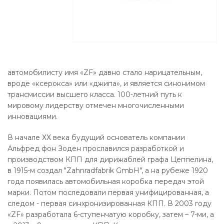
автомобилисту имя «ZF» давно стало нарицательным,
вроде «ксерокса» или «джипа», и является синонимом
трансмиссии высшего класса. 100-летний путь к
мировому лидерству отмечен многочисленными
инновациями.
В начале ХХ века будущий основатель компании
Альфред фон Зоден прославился разработкой и
производством КПП для дирижаблей графа Цеппелина,
в 1915-м создал "Zahnradfabrik GmbH", а на рубеже 1920
года появилась автомобильная коробка передач этой
марки. Потом последовали первая унифицированная, а
следом - первая синхронизированная КПП. В 2003 году
«ZF» разработала 6-ступенчатую коробку, затем – 7-ми, а