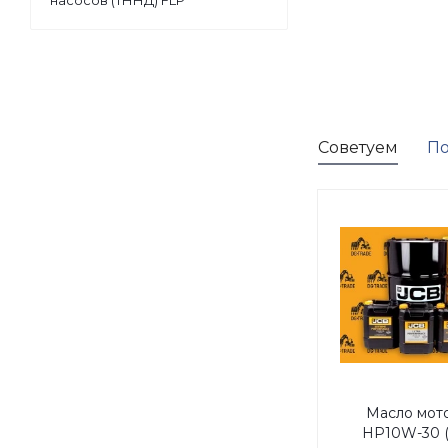
насосов (ТННД) FLP
Советуем
По
Масло мот
HP10W-30 (