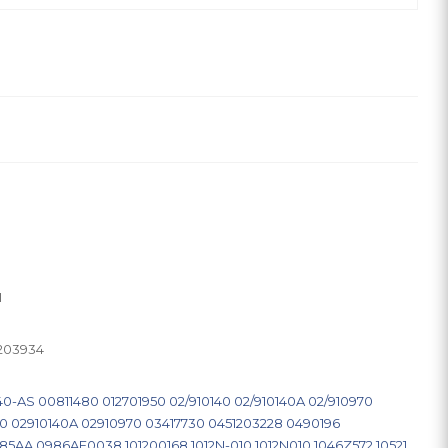
I
203934
140-AS
00811480
012701950
02/910140
02/910140A
02/910970
40
02910140A
02910970
03417730
0451203228
0490196
85AA
0986AF0038
101200168
1012N-010
1012N010
1046Z572
10521