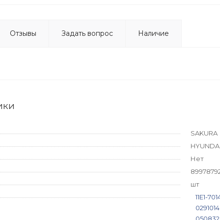
Отзывы
Задать вопрос
Наличие
ики
SAKURA
HYUNDA
Нет
8997879
шт
11E1-70
029101
050832