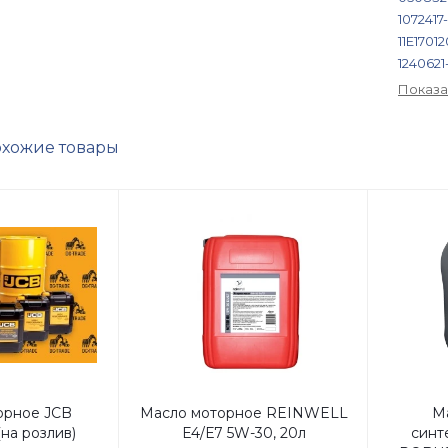
1072417
11E17012
1240621
1499427
Показа
187-001
2069
2
хожие товары
278618
303455
353874
390561
3937147
3A1734
4429615
501184
509309
571508
650551
6735-51
орное JCB
Масло моторное REINWELL
М
6735515
на розлив)
Е4/Е7 5W-30, 20л
синт
6736-51