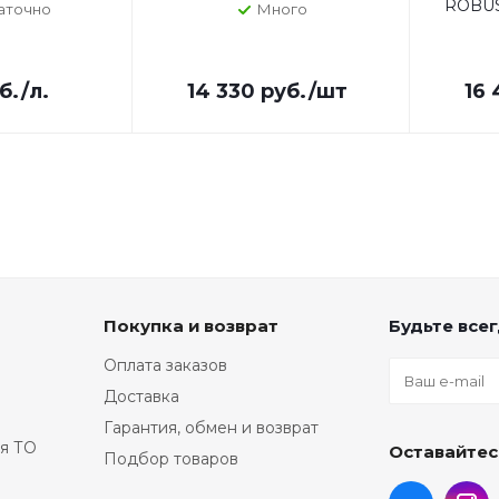
ROBUS
аточно
Много
7250153
811480
865974
9414101
б.
/л.
14 330
руб.
/шт
16 
ABP30
B39086
C5611
C
CULF3
EAO80
FT5390
J-9032
J93344
L01499
Покупка и возврат
Будьте всег
LF508
MCJ908
Оплата заказов
OF4422
Доставка
PO1607
Гарантия, обмен и возврат
SFO33
я ТО
Оставайтес
T40
TRA
Подбор товаров
WO160