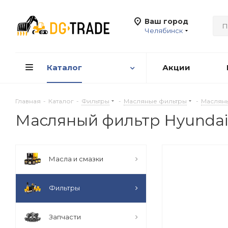
Ваш город
Челябинск
Каталог
Акции
Главная
-
Каталог
-
Фильтры
-
Масляные фильтры
-
Масляны
Масляный фильтр Hyundai 
Масла и смазки
Фильтры
Запчасти