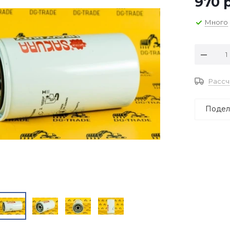
970
р
Много
Рассч
Подел