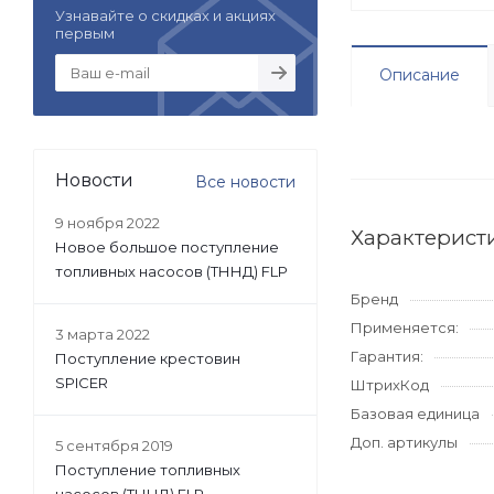
Узнавайте о скидках и акциях
первым
Описание
Новости
Все новости
9 ноября 2022
Характерист
Новое большое поступление
топливных насосов (ТННД) FLP
Бренд
Применяется:
3 марта 2022
Гарантия:
Поступление крестовин
SPICER
ШтрихКод
Базовая единица
Доп. артикулы
5 сентября 2019
Поступление топливных